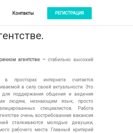
Контакты
РЕГИСТРАЦИЯ
Home
/
Без категории
/
Работа переводчиком в брачном агентстве.
ентстве.
рачном агентстве
–
стабильно высокий
 в просторах интернета считается
иваемой в силу своей актуальности. Это
ь для поддержания общения и ведения
ами людям, незнающим язык, просто
лицированных специалистов. Работа
гентстве очень востребованная вакансия
 ней сталкиваются молодые девушки,
мого рабочего места. Главный критерий