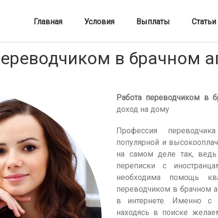
стве.
Главная
Условия
Выплаты
Статьи
переводчиком в брачном аг
Работа переводчиком в б
доход на дому
Профессия переводчика
популярной и высокооплач
на самом деле так, вед
переписки с иностранц
необходима помощь ква
переводчиком в брачном а
в интернете. Именно с
находясь в поиске желае